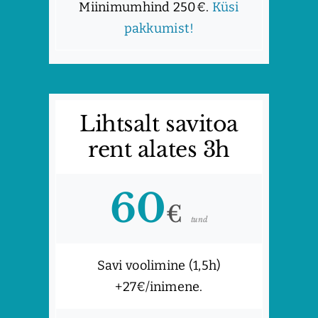
Miinimumhind 250€.
Küsi
pakkumist!
Lihtsalt savitoa
rent alates 3h
60
€
tund
Savi voolimine (1,5h)
+27€/inimene.