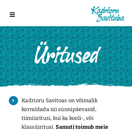
Skip
to
Toggle
content
Navigation
Esileht
Kursused
Üritused
Kadrioru Savitoas on võimalik
Keraamika
korraldada nii sünnipäevasid,
tiimiüritusi, kui ka kooli-, või
Võta ühendust!
klassiüritusi.
Samuti toimub meie