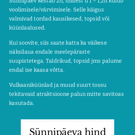
Sünnipäev kestab 2h, millest u 1 – 1,2h kulub
voolimisele/värvimisele. Selle käigus
valmivad tordad kausikesed, topsid või
küünlaalused.
Kui soovite, siis saate katta ka väikese
näksilaua endale meelepäraste
suupistetega. Taldrikud, topsid jms palume
endal ise kaasa võtta.
Vulkaaniküünlad ja muud suurt tossu
tekitavaid atraktsioone palun mitte savitoas
kasutada.
Sünnipäeva hind