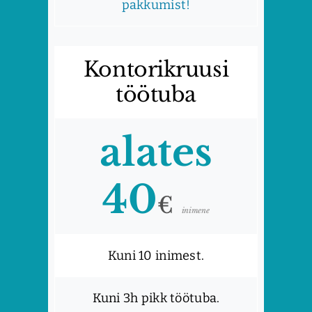
pakkumist!
Kontorikruusi
töötuba
alates
40
€
inimene
Kuni 10 inimest.
Kuni 3h pikk töötuba.