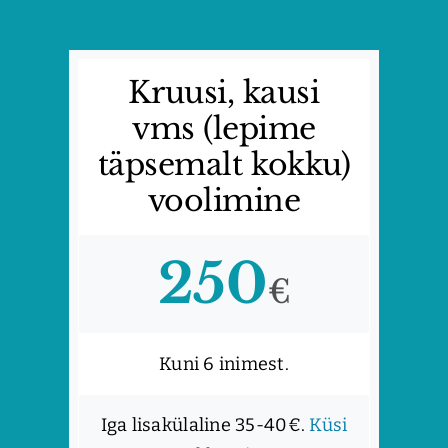
Kruusi, kausi
vms (lepime
täpsemalt kokku)
voolimine
250
€
Kuni 6 inimest.
Iga lisakülaline 35-40€.
Küsi