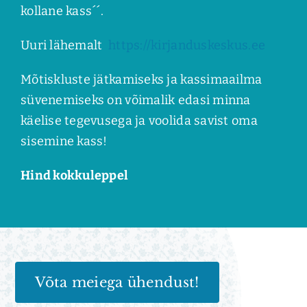
kollane kass´´.
Uuri lähemalt
https://kirjanduskeskus.ee
Mõtiskluste jätkamiseks ja kassimaailma
süvenemiseks on võimalik edasi minna
käelise tegevusega ja voolida savist oma
sisemine kass!
Hind kokkuleppel
Võta meiega ühendust!