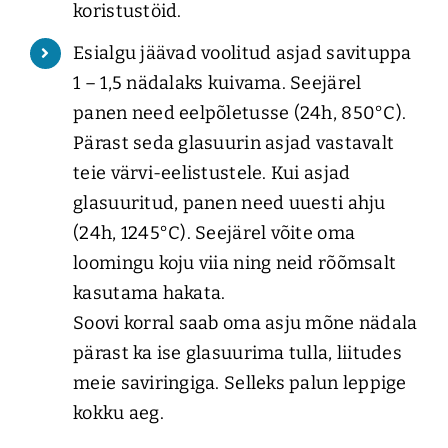
koristustöid.
Esialgu jäävad voolitud asjad savituppa
1 – 1,5 nädalaks kuivama. Seejärel
panen need eelpõletusse (24h, 850°C).
Pärast seda glasuurin asjad vastavalt
teie värvi-eelistustele. Kui asjad
glasuuritud, panen need uuesti ahju
(24h, 1245°C). Seejärel võite oma
loomingu koju viia ning neid rõõmsalt
kasutama hakata.
Soovi korral saab oma asju mõne nädala
pärast ka ise glasuurima tulla, liitudes
meie saviringiga. Selleks palun leppige
kokku aeg.