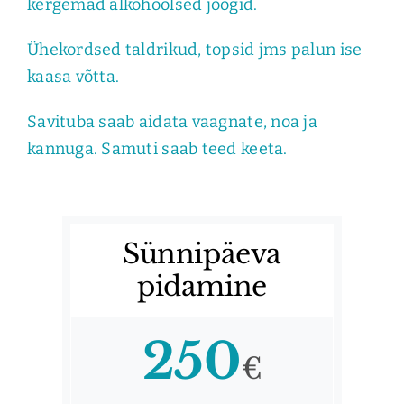
kergemad alkohoolsed joogid.
Ühekordsed taldrikud, topsid jms palun ise
kaasa võtta.
Savituba saab aidata vaagnate, noa ja
kannuga. Samuti saab teed keeta.
Sünnipäeva
pidamine
250
€