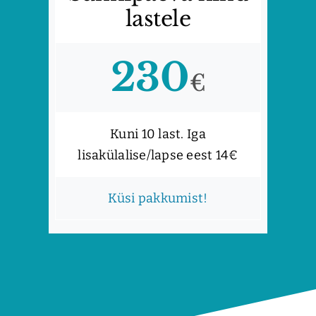
lastele
230
€
Kuni 10 last. Iga
lisakülalise/lapse eest 14€
Küsi pakkumist!