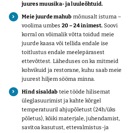
juures muusika- ja luuleõhtuid.
Blogi
Meie juurde mahub
mõnusalt istuma –
voolima umbes
20 – 24 inimest.
Soovi
korral on võimalik võtta toidud meie
juurde kaasa või tellida endale ise
toitlustus endale meelepärasest
ettevõttest. Läheduses on ka mitmeid
kohvikuid ja restorane, kuhu saab meie
juurest hiljem sööma minna.
Hind sisaldab
teie tööde hilisemat
üleglasuurimist ja kahte kõrgel
temperatuuril ahjupõletust (24h/üks
põletus), kõiki materjale, juhendamist,
savitoa kasutust, ettevalmistus-ja