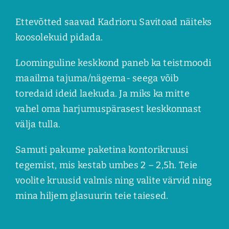
Ettevõtted saavad Kadrioru Savitoad näiteks
koosolekuid pidada.
Loominguline keskkond paneb ka teistmoodi
maailma tajuma/nägema- seega võib
toredaid ideid laekuda.
Ja miks ka mitte
vahel oma harjumuspärasest keskkonnast
välja tulla.
Samuti pakume paketina kontorikruusi
tegemist, mis kestab umbes 2 – 2,5h.
Teie
voolite kruusid valmis ning valite värvid ning
mina hiljem glasuurin teie taiesed.